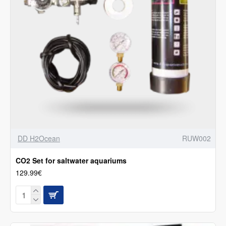
DD H2Ocean
RUW002
CO2 Set for saltwater aquariums
129.99€