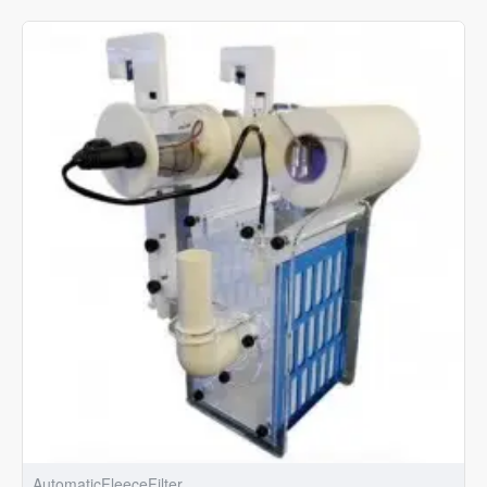
AutomaticFleeceFilter