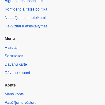
Atgriešanās nosacījumi
Konfidencialitātes politika
Nosacījumi un noteikumi
Rekvizitai ir atsiskaitymas
Menu
Ražotāji
Sazinieties
Dāvanu karte
Dāvanu kuponi
Konts
Mans konts
Pasūtījumu vēsture