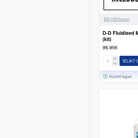
DD H2Ocean
D-D Fluidised 
(kit)
96.95€
IELIKT
Nopirkt tagad