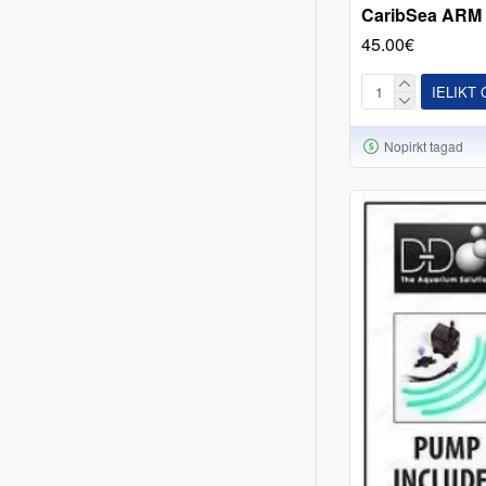
CaribSea ARM R
45.00€
IELIKT
Nopirkt tagad