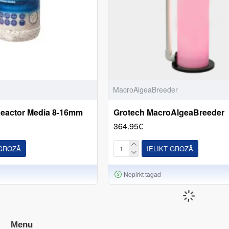
MacroAlgeaBreeder
eactor Media 8-16mm
Grotech MacroAlgeaBreeder
364.95€
 GROZĀ
IELIKT GROZĀ
Nopirkt tagad
Menu