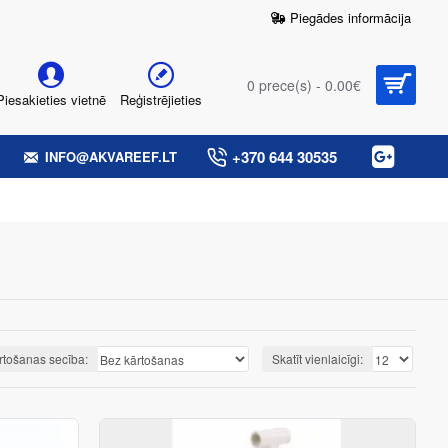
Piegādes informācija
0 prece(s) - 0.00€
Piesakieties vietnē
Reģistrējieties
+370 644 30535
INFO@AKVAREEF.LT
rtošanas secība:
Skatīt vienlaicīgi: