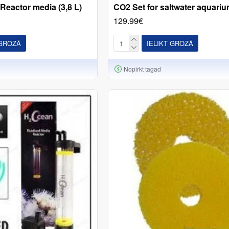
eactor media (3,8 L)
CO2 Set for saltwater aquari
129.99€
 GROZĀ
IELIKT GROZĀ
Nopirkt tagad