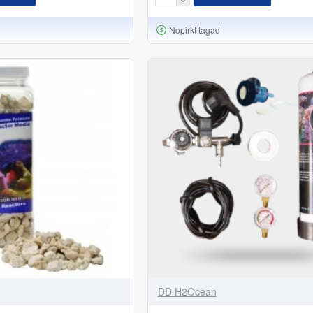
Nopirkt tagad
DD H2Ocean