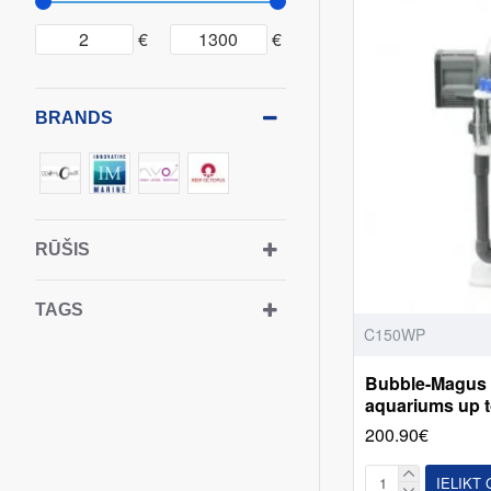
€
€
BRANDS
RŪŠIS
TAGS
C150WP
Bubble-Magus 
aquariums up t
200.90€
IELIKT