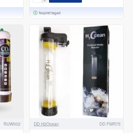
Nopirkt tagad
RUW002
DD H2Ocean
DD FMR75