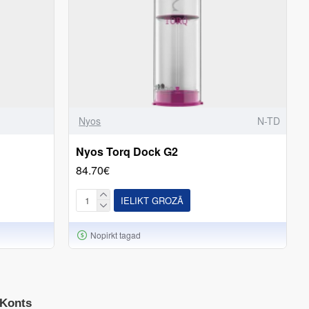
Nyos
N-TD
Nyos Torq Dock G2
84.70€
IELIKT GROZĀ
Nopirkt tagad
Konts