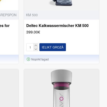
5REPSPON
KM 500
es for
Deltec Kalkwassermischer KM 500
399.00€
IELIKT GROZĀ
Nopirkt tagad