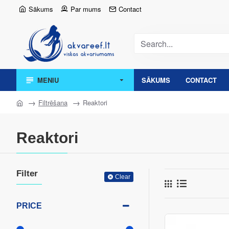
Sākums
Par mums
Contact
MENIU
SĀKUMS
CONTACT
Filtrēšana
Reaktori
Reaktori
Filter
Clear
PRICE