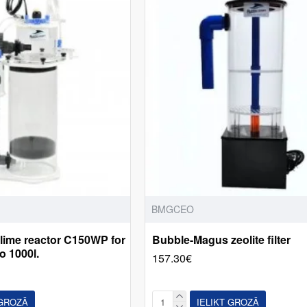
BMGCEO
lime reactor C150WP for
Bubble-Magus zeolite filter
o 1000l.
157.30€
 GROZĀ
IELIKT GROZĀ