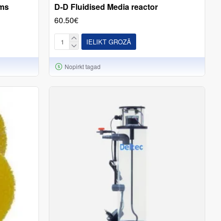
ums
D-D Fluidised Media reactor
60.50€
IELIKT GROZĀ
Nopirkt tagad