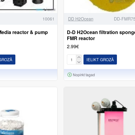
10061
DD H2Ocean
DD-FMR7
Media reactor & pump
D-D H2Ocean filtration spong
FMR reactor
2.99€
 GROZĀ
IELIKT GROZĀ
Nopirkt tagad