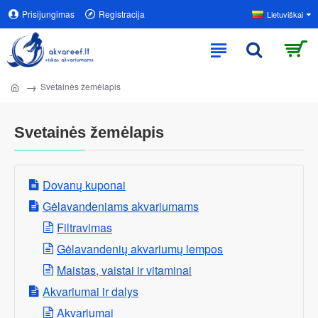
Prisijungimas
Registracija
Lietuviškai
Svetainės žemėlapis
Svetainės žemėlapis
Dovanų kuponai
Gėlavandeniams akvariumams
Filtravimas
Gėlavandenių akvariumų lempos
Maistas, vaistai ir vitaminai
Akvariumai ir dalys
Akvariumai