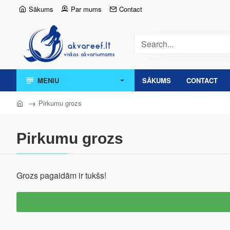
Sākums
Par mums
Contact
MENIU
SĀKUMS
CONTACT
Pirkumu grozs
Pirkumu grozs
Grozs pagaidām ir tukšs!