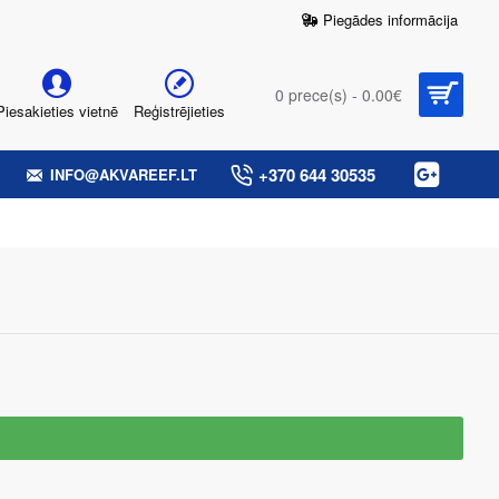
Piegādes informācija
0 prece(s) - 0.00€
Piesakieties vietnē
Reģistrējieties
+370 644 30535
INFO@AKVAREEF.LT