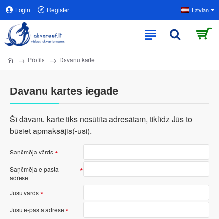
Login
Register
Latvian
Profils
Dāvanu karte
Dāvanu kartes iegāde
Šī dāvanu karte tiks nosūtīta adresātam, tiklīdz Jūs to
būsiet apmaksājis(-usi).
Saņēmēja vārds
Saņēmēja e-pasta
adrese
Jūsu vārds
Jūsu e-pasta adrese