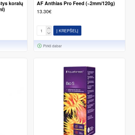
tys koralų
AF Anthias Pro Feed (~2mm/120g)
ml)
13.30€
Į KREPŠELĮ
Pirkti dabar