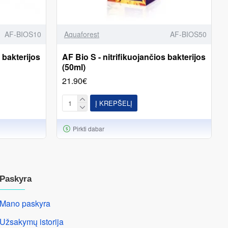
AF-BIOS10
Aquaforest
AF-BIOS50
 bakterijos
AF Bio S - nitrifikuojančios bakterijos
(50ml)
21.90€
Į KREPŠELĮ
Pirkti dabar
Paskyra
Mano paskyra
Užsakymų istorija