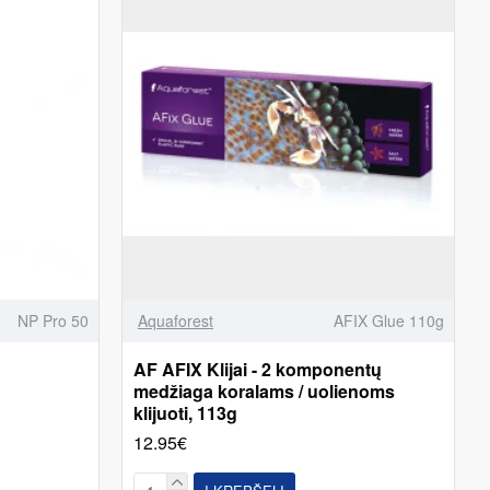
NP Pro 50
Aquaforest
AFIX Glue 110g
AF AFIX Klijai - 2 komponentų
medžiaga koralams / uolienoms
klijuoti, 113g
12.95€