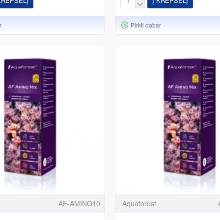
KREPŠELĮ
Į KREPŠELĮ
r
Pirkti dabar
AF-AMINO10
Aquaforest