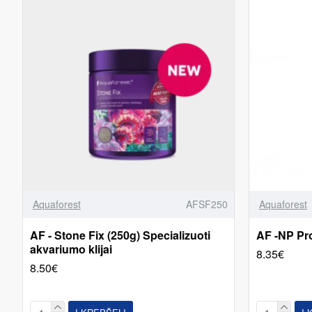
Aquaforest
AFSF250
Aquaforest
AF - Stone Fix (250g) Specializuoti
AF -NP Pro
akvariumo klijai
8.35€
8.50€