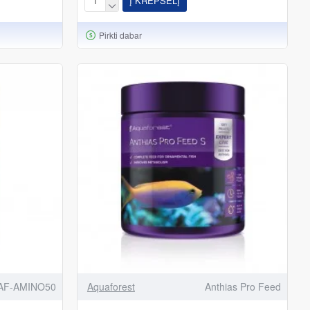
Į KREPŠELĮ
Pirkti dabar
AF-AMINO50
Aquaforest
Anthias Pro Feed