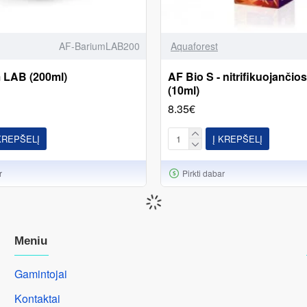
AF-BariumLAB200
Aquaforest
 LAB (200ml)
AF Bio S - nitrifikuojančios
(10ml)
8.35€
KREPŠELĮ
Į KREPŠELĮ
r
Pirkti dabar
Meniu
Gamintojai
Kontaktai