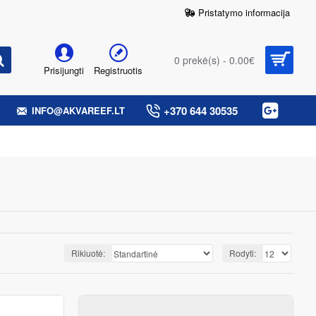
Pristatymo informacija
0 prekė(s) - 0.00€
Prisijungti
Registruotis
+370 644 30535
INFO@AKVAREEF.LT
Rikiuotė:
Rodyti: