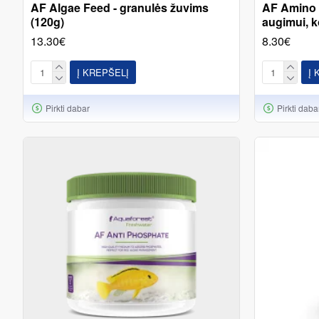
AF Algae Feed - granulės žuvims
AF Amino 
(120g)
augimui, k
13.30€
8.30€
Į KREPŠELĮ
Į 
Pirkti dabar
Pirkti daba