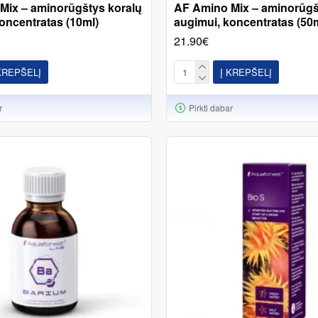
Mix – aminorūgštys koralų
AF Amino Mix – aminorūgš
oncentratas (10ml)
augimui, koncentratas (50
21.90€
KREPŠELĮ
Į KREPŠELĮ
r
Pirkti dabar