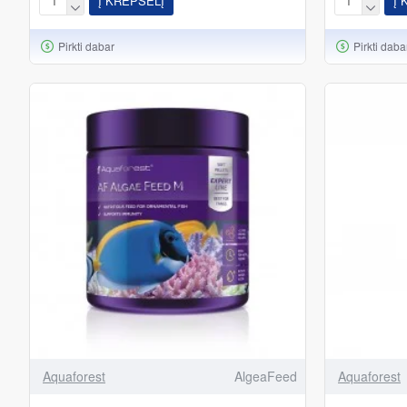
Į KREPŠELĮ
Į 
Pirkti dabar
Pirkti daba
Aquaforest
AlgeaFeed
Aquaforest