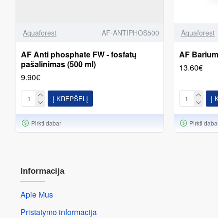
Aquaforest
AF-ANTIPHOS500
Aquaforest
AF Anti phosphate FW - fosfatų
AF Barium
pašalinimas (500 ml)
13.60€
9.90€
Į KREPŠELĮ
Į 
Pirkti dabar
Pirkti daba
Informacija
Apie Mus
Pristatymo informacija