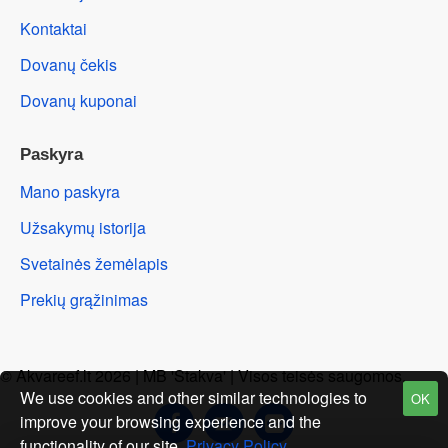
Kontaktai
Dovanų čekis
Dovanų kuponai
Paskyra
Mano paskyra
Užsakymų istorija
Svetainės žemėlapis
Prekių grąžinimas
© Akvareef.lt 2026 | MB 'Stakva' | Visos teisės saugomos.
We use cookies and other similar technologies to
OK
improve your browsing experience and the
functionality of our site.
Privacy Policy
.