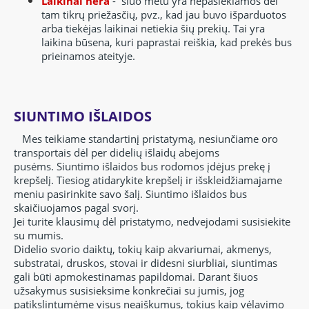
Laikinai nėra
-
šiuo metu yra nepasiekiamos dėl
tam tikrų priežasčių, pvz., kad jau buvo išparduotos
arba tiekėjas laikinai netiekia šių prekių. Tai yra
laikina būsena, kuri paprastai reiškia, kad prekės bus
prieinamos ateityje.
SIUNTIMO IŠLAIDOS
Mes teikiame standartinį pristatymą,
nesiunčiame oro
transportais dėl per didelių išlaidų abejoms
pusėms.
Siuntimo išlaidos bus rodomos įdėjus prekę į
krepšelį.
Tiesiog atidarykite krepšelį ir išskleidžiamajame
meniu pasirinkite savo šalį.
Siuntimo išlaidos bus
skaičiuojamos pagal svorį.
Jei turite klausimų dėl pristatymo, nedvejodami susisiekite
su mumis.
Didelio svorio daiktų, tokių kaip akvariumai, akmenys,
substratai, druskos, stovai ir didesni siurbliai, siuntimas
gali būti apmokestinamas papildomai. Darant šiuos
užsakymus susisieksime konkrečiai su jumis, jog
patikslintumėme visus neaiškumus, tokius kaip
vėlavimo