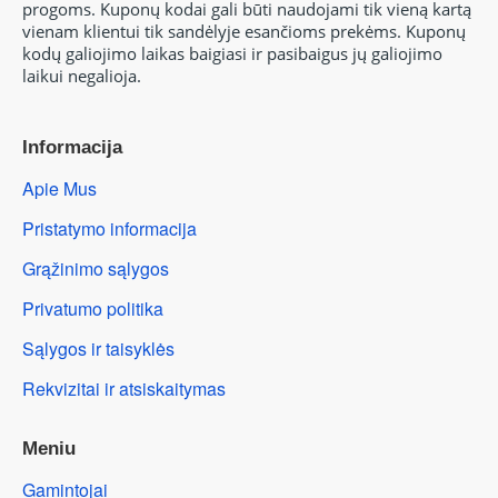
progoms.
Kuponų kodai gali būti naudojami tik vieną kartą
vienam klientui tik sandėlyje esančioms prekėms.
Kuponų
kodų galiojimo laikas baigiasi ir pasibaigus jų galiojimo
laikui negalioja.
Informacija
Apie Mus
Pristatymo informacija
Grąžinimo sąlygos
Privatumo politika
Sąlygos ir taisyklės
Rekvizitai ir atsiskaitymas
Meniu
Gamintojai