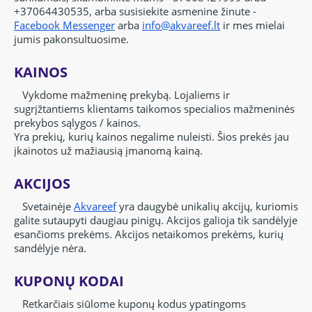
+37064430535, arba susisiekite asmenine žinute -
Facebook Messenger
arba
info@akvareef.lt
ir mes mielai
jumis pakonsultuosime.
KAINOS
Vykdome mažmeninę prekybą.
Lojaliems ir
sugrįžtantiems klientams taikomos specialios mažmeninės
prekybos sąlygos / kainos.
Yra prekių, kurių kainos negalime nuleisti.
Šios prekės jau
įkainotos už mažiausią įmanomą kainą.
AKCIJOS
Svetainėje
Akvareef
yra daugybė unikalių akcijų, kuriomis
galite
sutaupyti daugiau pinigų.
Akcijos galioja tik sandėlyje
esančioms prekėms. Akcijos netaikomos prekėms
, kurių
sandėlyje nėra.
KUPONŲ KODAI
Retkarčiais siūlome kuponų kodus ypatingoms