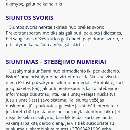
tikimybę, galutinę kainą ir kt.
SIUNTOS SVORIS
Siuntos svoris neretai skiriasi nuo prekės svorio.
Prekė
transportavimo tikslais gali buti įpakuota į didesnes,
bei saugesnes dėžes kurios gali dadėti papildomo svorio, ir
pristatymo kaina šiuo atvėju gali skirtis.
SIUNTIMAS – STEBĖJIMO NUMERIAI
Užsakymai siunčiami nuo pirmadienio iki penktadienio.
Išs
iunčiame pristatymo patvirtinimo el. laiškus su visų tą
dieną išsiųstų užsakymų sekimo numeriais.
Atminkite, kad
jūsų paketas (-ai) gali būti neatsekami iš karto.
Stebėjimo
informacija bus atnaujinta, kai siuntų vežėjas nuskaitys
jūsų siuntą (-as) į savo sistemą.
Kai siuntų vežėjas
nuskenuos jūsų pakuotes, galėsite jas stebėti internete ir
jos turėtų būti pristatytos per nurodytą siuntimo laiką.
Jei
negalite sekti užsakymo, bandykite dar kartą vėliau tą
vakarą arba kitą darbo dieną.
Jei vis tiek susiduriate su
sunkumais, skambinkite mums +37068421999 arba