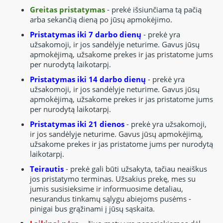
Greitas pristatymas
- prekė išsiunčiama tą pačią
arba sekančią dieną po jūsų apmokėjimo.
Pristatymas iki 7 darbo dienų
- prekė yra
užsakomoji, ir jos sandėlyje neturime. Gavus jūsų
apmokėjimą, užsakome prekes ir jas pristatome jums
per nurodytą laikotarpį.
Pristatymas iki 14 darbo dienų
- prekė yra
užsakomoji, ir jos sandėlyje neturime. Gavus jūsų
apmokėjimą, užsakome prekes ir jas pristatome jums
per nurodytą laikotarpį.
Pristatymas iki 21 dienos
- prekė yra užsakomoji,
ir jos sandėlyje neturime. Gavus jūsų apmokėjimą,
užsakome prekes ir jas pristatome jums per nurodytą
laikotarpį.
Teirautis
- prekė gali būti užsakyta, tačiau neaiškus
jos pristatymo terminas. Užsakius prekę, mes su
jumis susisieksime ir informuosime detaliau,
nesurandus tinkamų sąlygu abiejoms pusėms -
pinigai bus grąžinami į jūsų sąskaita.