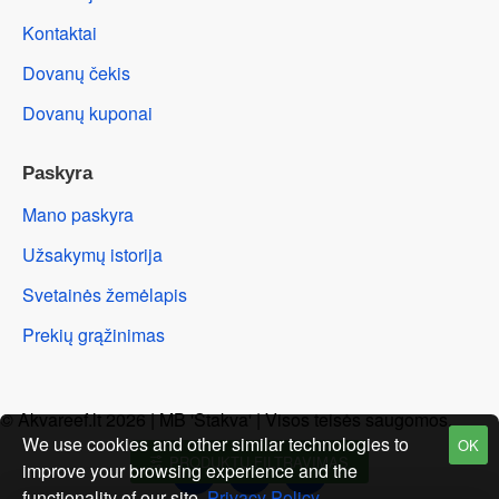
Kontaktai
Dovanų čekis
Dovanų kuponai
Paskyra
Mano paskyra
Užsakymų istorija
Svetainės žemėlapis
Prekių grąžinimas
© Akvareef.lt 2026 | MB 'Stakva' | Visos teisės saugomos.
We use cookies and other similar technologies to
OK
PRODUKTŲ FILTRAVIMAS
improve your browsing experience and the
functionality of our site.
Privacy Policy
.