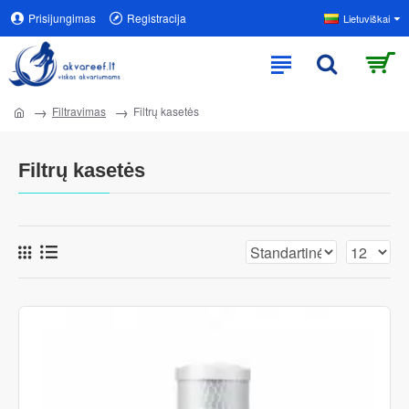
Prisijungimas
Registracija
Lietuviškai
Filtravimas
Filtrų kasetės
Filtrų kasetės