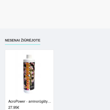
NESENAI ŽIŪRĖJOTE
AcroPower - aminorūgštys SPS koralų augimui ir spalvai palaikyti (500 ml)
27.95€