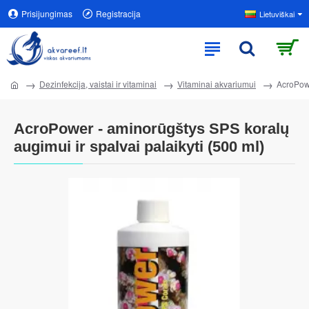
Prisijungimas
Registracija
Lietuviškai
Dezinfekcija, vaistai ir vitaminai
Vitaminai akvariumui
AcroPowe
AcroPower - aminorūgštys SPS koralų
augimui ir spalvai palaikyti (500 ml)