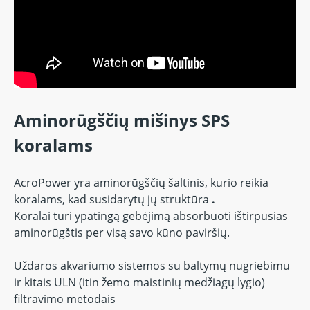
Aminorūgščių mišinys SPS
koralams
AcroPower
yra aminorūgščių šaltinis, kurio reikia
koralams, kad susidarytų jų struktūra
.
Koralai turi ypatingą gebėjimą absorbuoti ištirpusias
aminorūgštis per visą savo kūno paviršių.
Uždaros akvariumo sistemos su baltymų nugriebimu
ir kitais ULN (itin žemo maistinių medžiagų lygio)
filtravimo metodais