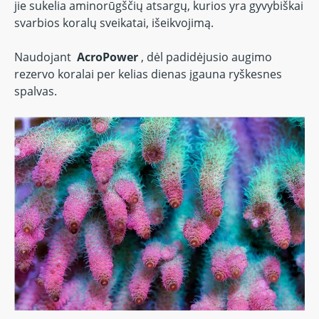
jie sukelia aminorūgščių atsargų, kurios yra gyvybiškai
svarbios koralų sveikatai, išeikvojimą.
Naudojant
AcroPower
, dėl padidėjusio augimo
rezervo koralai per kelias dienas įgauna ryškesnes
spalvas.