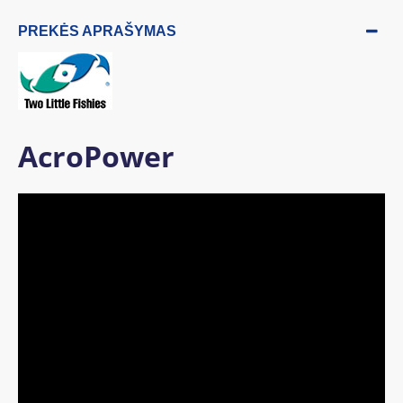
PREKĖS APRAŠYMAS
AcroPower