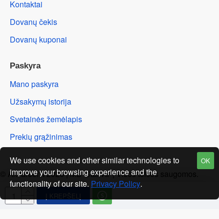
Kontaktai
Dovanų čekis
Dovanų kuponai
Paskyra
Mano paskyra
Užsakymų istorija
Svetainės žemėlapis
Prekių grąžinimas
We use cookies and other similar technologies to
OK
improve your browsing experience and the
© Akvareef.lt 2026 | MB 'Stakva' | Visos teisės saugomos.
functionality of our site.
Privacy Policy
.
Į KREPŠELĮ