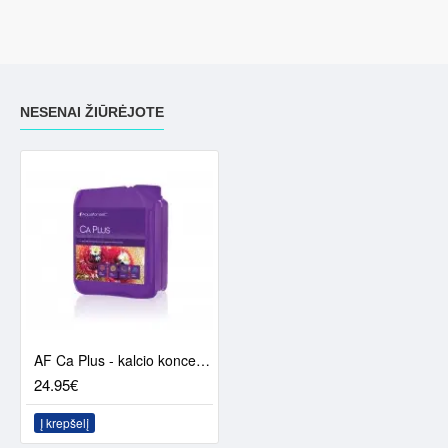
NESENAI ŽIŪRĖJOTE
AF Ca Plus - kalcio koncentruota formulė (2L)
24.95€
Į krepšelį