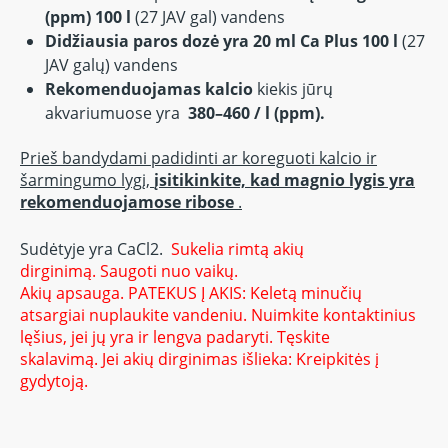
(ppm) 100 l
(27 JAV gal) vandens
Didžiausia paros dozė yra 20 ml Ca Plus 100 l
(27
JAV galų) vandens
Rekomenduojamas kalcio
kiekis jūrų
akvariumuose yra
380–460 / l (ppm).
Prieš bandydami padidinti ar koreguoti kalcio ir
šarmingumo lygį,
įsitikinkite, kad magnio lygis yra
rekomenduojamose ribose
.
Sudėtyje yra CaCl2.
Sukelia rimtą akių
dirginimą.
Saugoti nuo vaikų.
Akių apsauga.
PATEKUS Į AKIS: Keletą minučių
atsargiai nuplaukite vandeniu.
Nuimkite kontaktinius
lęšius, jei jų yra ir lengva padaryti.
Tęskite
skalavimą.
Jei akių dirginimas išlieka: Kreipkitės į
gydytoją.