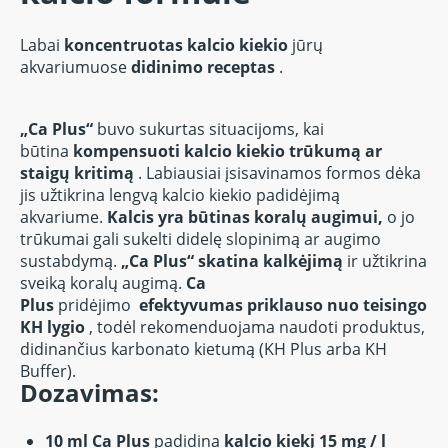
Labai
koncentruotas kalcio kiekio
jūrų
akvariumuose
didinimo receptas
.
„Ca Plus“
buvo sukurtas situacijoms, kai
būtina
kompensuoti kalcio kiekio trūkumą ar
staigų kritimą
.
Labiausiai įsisavinamos formos dėka
jis užtikrina lengvą kalcio kiekio padidėjimą
akvariume.
Kalcis yra būtinas koralų augimui,
o jo
trūkumai gali sukelti didelę slopinimą ar augimo
sustabdymą.
„Ca Plus“ skatina kalkėjimą
ir užtikrina
sveiką koralų augimą.
Ca
Plus
pridėjimo
efektyvumas
priklauso nuo teisingo
KH lygio
, todėl rekomenduojama naudoti produktus,
didinančius karbonato kietumą (KH Plus arba KH
Buffer).
Dozavimas:
10 ml Ca Plus
padidina
kalcio kiekį 15 mg / l