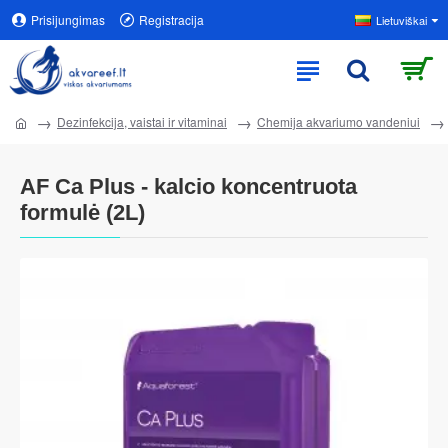
Prisijungimas
Registracija
Lietuviškai
Dezinfekcija, vaistai ir vitaminai
Chemija akvariumo vandeniui
AF Ca Plus - kalcio koncentruota
formulė (2L)