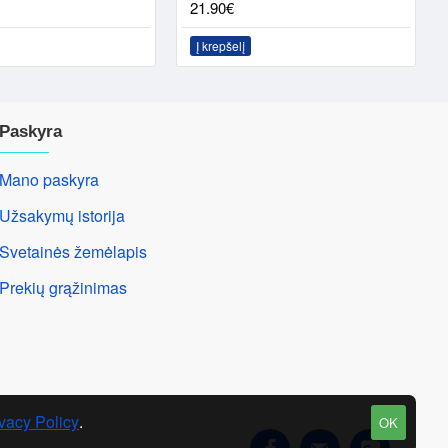
21.90€
Į krepšelį
Paskyra
Mano paskyra
Užsakymų istorija
Svetainės žemėlapis
Prekių grąžinimas
vacy Policy
.
OK