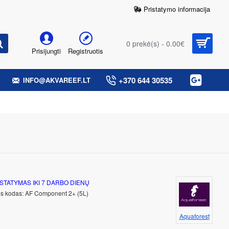
Pristatymo informacija
0 prekė(s) - 0.00€
Prisijungti
Registruotis
+370 644 30535
INFO@AKVAREEF.LT
STATYMAS IKI 7 DARBO DIENŲ
s kodas:
AF Component 2+ (5L)
Aquaforest