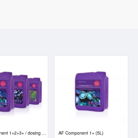
AF Component 1+2+3+ / dosing based on Balling (3x5/15L)
AF Component 1+ (5L)