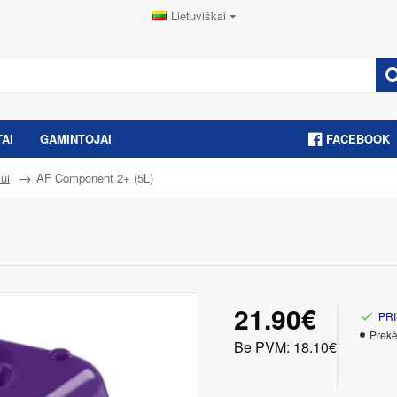
Lietuviškai
AI
GAMINTOJAI
FACEBOOK
ui
AF Component 2+ (5L)
21.90€
PRI
Prekė
Be PVM: 18.10€