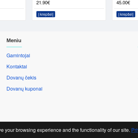
21.90€
45.00€
Į krepšelį
Į krepšelį
Meniu
Gamintojai
Kontaktai
Dovanų čekis
Dovanų kuponai
e your browsing experience and the functionality of our site.
Pri