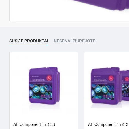
SUSIJE PRODUKTAI
NESENAI ŽIŪRĖJOTE
sed on Balling (3x5/15L)
AF Component 1+ (5L)