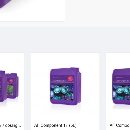
AF Component 1+2+3+ / dosing based on Balling (3x5/15L)
AF Component 1+ (5L)