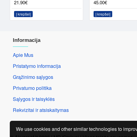
21.90€
45.00€
Į krepšelį
Į krepšelį
Informacija
Apie Mus
Pristatymo informacija
Grąžinimo sąlygos
Privatumo politika
Sąlygos ir taisyklės
Rekvizitai ir atsiskaitymas
We use cookies and other similar technologies to improv