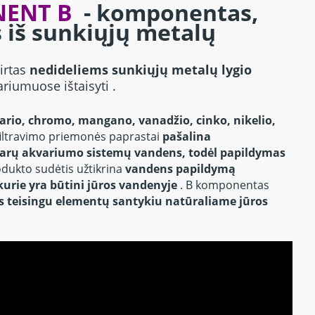
NENT B
- komponentas,
 iš sunkiųjų metalų
irtas
nedideliems sunkiųjų metalų lygio
variumuose
ištaisyti .
vario, chromo, mangano, vanadžio, cinko, nikelio,
filtravimo priemonės paprastai
pašalina
arų akvariumo sistemų vandens, todėl papildymas
odukto sudėtis užtikrina
vandens papildymą
kurie yra būtini jūros vandenyje
.
B komponentas
s teisingu elementų santykiu natūraliame jūros