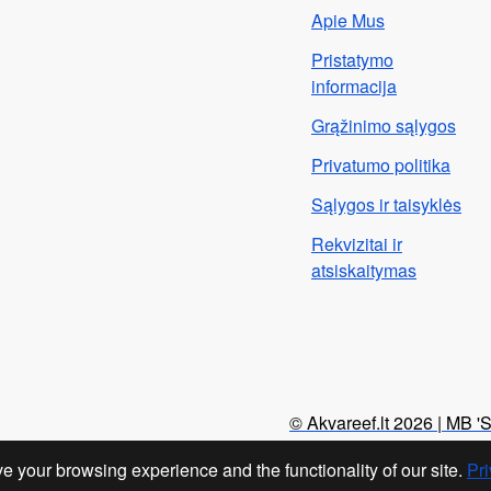
Apie Mus
Pristatymo
informacija
Grąžinimo sąlygos
Privatumo politika
Sąlygos ir taisyklės
Rekvizitai ir
atsiskaitymas
© Akvareef.lt 2026 | MB '
e your browsing experience and the functionality of our site.
Pri