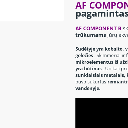
AF COMPO
pagamintas
AF COMPONENT B
sk
trūkumams
jūrų ak
Sudėtyje yra kobalto, 
geležies
.
Skimmeriai ir 
mikroelementus iš užd
yra būtinas
.
Unikali pr
sunkiaisiais metalais, 
buvo sukurtas
remianti
vandenyje.