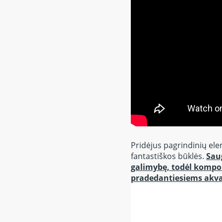
Pridėjus pagrindinių elem
fantastiškos būklės.
Sau
galimybę, todėl kompo
pradedantiesiems akv