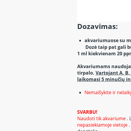
Dozavimas:
akvariumuose su miš
Dozė taip pat gali 
1 ml kiekvienam 20 pp
Akvariumams naudojant 
tirpalo.
Vartojant A, B,
laikomasi 5 minučių in
Nemaišykite ir nelai
SVARBU!
Naudoti tik akvariume
.
nepasiekiamoje vietoje
.