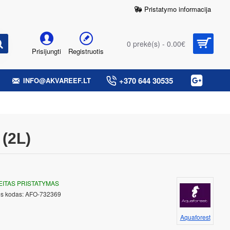
Pristatymo informacija
0 prekė(s) - 0.00€
Prisijungti
Registruotis
+370 644 30535
INFO@AKVAREEF.LT
(2L)
EITAS PRISTATYMAS
s kodas:
AFO-732369
Aquaforest