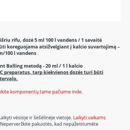
riu rifu, dozė 5 ml 100 l vandens / 1 savaitė
būti koreguojama atsižvelgiant į kalcio suvartojimą –
m/100 l vandens
.
Balling metodą - 20 ml / 1 l kalcio
 C preparatus, tarp kiekvienos dozės turi būti
tervalo.
kykite komponentų tame pačiame inde.
Laikyti vėsioje ir šešėlinėje vietoje.
Laikyti vaikams
Neperveržkite pakuotės, kad nepažeistumėte