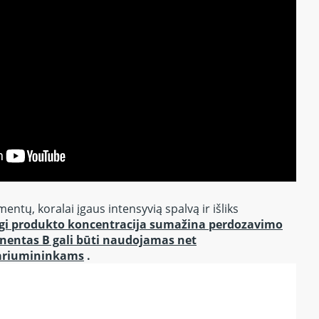
entų, koralai įgaus intensyvią spalvą ir išliks
gi produkto koncentracija sumažina perdozavimo
nentas B gali būti naudojamas net
ariumininkams
.