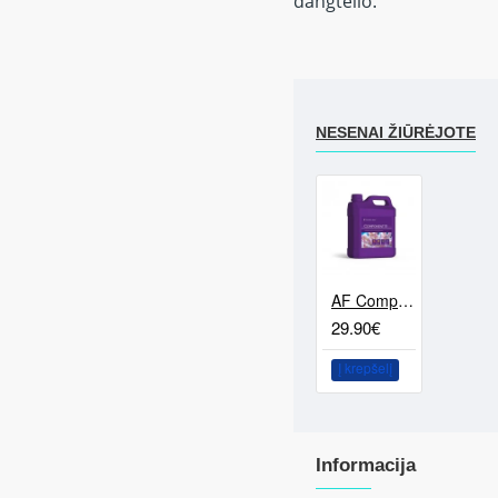
dangtelio.
NESENAI ŽIŪRĖJOTE
AF Component B - mikroelementai sunkiųjų metalų pagrindu (2L)
29.90€
Į krepšelį
Informacija