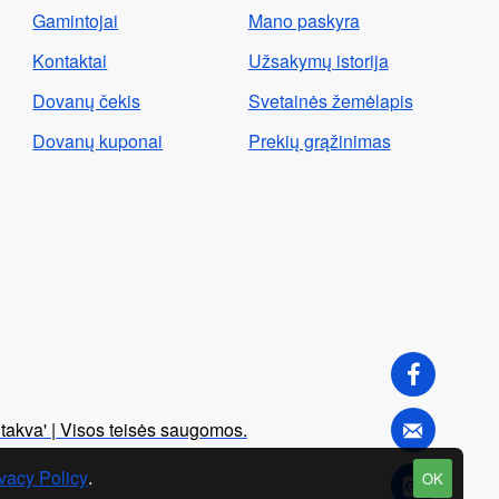
Gamintojai
Mano paskyra
Kontaktai
Užsakymų istorija
Dovanų čekis
Svetainės žemėlapis
Dovanų kuponai
Prekių grąžinimas
Stakva' | Visos teisės saugomos.
vacy Policy
.
OK