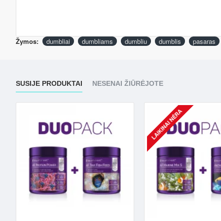
Žymos:
dumbliai
dumbliams
dumbliu
dumblis
pasaras
SUSIJE PRODUKTAI
NESENAI ŽIŪRĖJOTE
LAIKINAI NĖRA