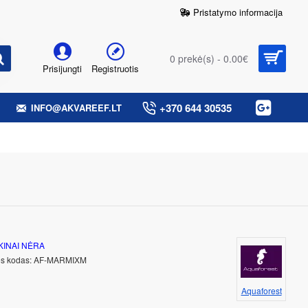
Pristatymo informacija
0 prekė(s) - 0.00€
Prisijungti
Registruotis
+370 644 30535
INFO@AKVAREEF.LT
KINAI NĖRA
s kodas:
AF-MARMIXM
Aquaforest