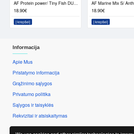
AF Protein power/ Tiny Fish DUO PACK
18.90€
18.90€
Į krepšelį
Į krepšelį
Informacija
Apie Mus
Pristatymo informacija
Grąžinimo sąlygos
Privatumo politika
Sąlygos ir taisyklės
Rekvizitai ir atsiskaitymas