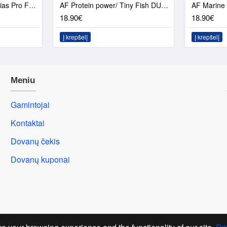
AF Marine Mix S/ Anthias Pro Feed DUO PACK
AF Protein power/ Tiny Fish DUO PACK
18.90€
18.90€
Į krepšelį
Į krepšelį
Meniu
Gamintojai
Kontaktai
Dovanų čekis
Dovanų kuponai