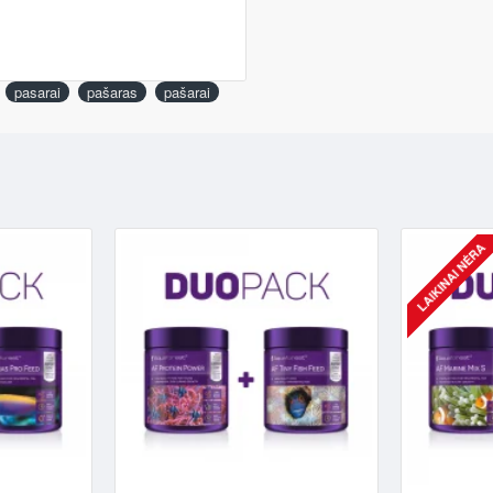
pasarai
pašaras
pašarai
LAIKINAI NĖRA