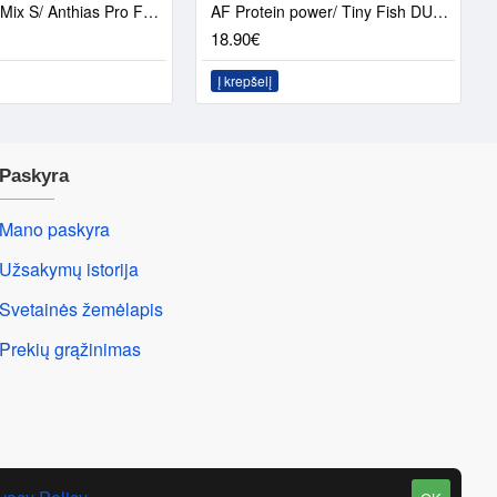
AF Marine Mix S/ Anthias Pro Feed DUO PACK
AF Protein power/ Tiny Fish DUO PACK
18.90€
Į krepšelį
Paskyra
Mano paskyra
Užsakymų istorija
Svetainės žemėlapis
Prekių grąžinimas