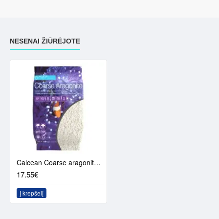
NESENAI ŽIŪRĖJOTE
Calcean Coarse aragonite - Bahamų aragonito smėlis (4,5 kg)
17.55€
Į krepšelį