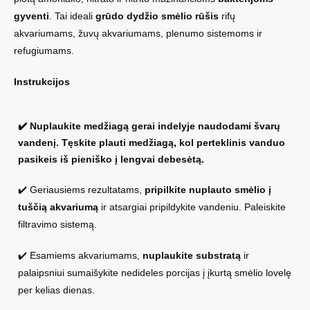
gyventi
. Tai ideali
grūdo dydžio smėlio rūšis
rifų
akvariumams, žuvų akvariumams, plenumo sistemoms ir
refugiumams.
Instrukcijos
✔️ Nuplaukite medžiagą gerai indelyje naudodami švarų
vandenį. Tęskite plauti medžiagą, kol perteklinis vanduo
pasikeis iš pieniško į lengvai debesėtą.
✔️ Geriausiems rezultatams,
pripilkite nuplauto smėlio į
tuščią akvariumą
ir atsargiai pripildykite vandeniu. Paleiskite
filtravimo sistemą.
✔️ Esamiems akvariumams,
nuplaukite substratą
ir
palaipsniui sumaišykite nedideles porcijas į įkurtą smėlio lovelę
per kelias dienas.