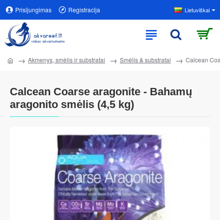
Prisijungimas
Registracija
Lietuviškai
Akmenys, smėlis ir substratai
Smėlis & substratai
Calcean Coar
Calcean Coarse aragonite - Bahamų
aragonito smėlis (4,5 kg)