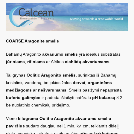
COARSE Aragonite smėlis
Bahamų Aragonito
akvariumo smėlis
yra idealus substratas
jūriniams
,
rifiniams
ar Afrikos
cichlidų akvariumams
.
Tai grynas
Oolitic Aragonito smėlis
, surinktas iš Bahamų
kristalinių vandenų, be jokios žalos
dervai
,
organinėms
medžiagoms
ar
nešvarumams
. Smėlis pasižymi nepaprasta
buferio galimybe
ir padeda išlaikyti natūralų
pH balansą
8.2
be nuolatinio chemikalų pridėjimo.
Vieno
kilogramo Oolitic Aragonito akvariumo smėlio
paviršius
sudaro daugiau nei 1 mln. kv. cm, teikiantis didelį
plotą amoniako, nitrato ir nitrito mažinančioms
bakterijoms