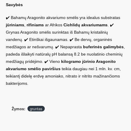
Savybės
✔️ Bahamų Aragonito akvariumo smėlis yra idealus substratas
jūriniams
,
rifiniams
ar Afrikos
Cichlidų akvariumams
. ✔️
Grynas Aragonito smėlis surinktas iš Bahamų kristalinių
vandenų. ✔️ Etinškai išgaunamas. ✔️ Be dervų, organinės
medžiagos ar nešvarumų. ✔️ Nepaprasta
buferinės galimybės
,
padeda išlaikyti natūralų pH balansą 8.2 be nuolatinio cheminių
medžiagų pridėjimo. ✔️ Vieno
kilogramo jūrinio Aragonito
akvariumo smėlio paviršius
teikia daugiau nei 1 mln. kv. cm,
teikiantį didelę erdvę amoniako, nitrato ir nitrito mažinančioms
bakterijoms.
Žymos:
gruntas