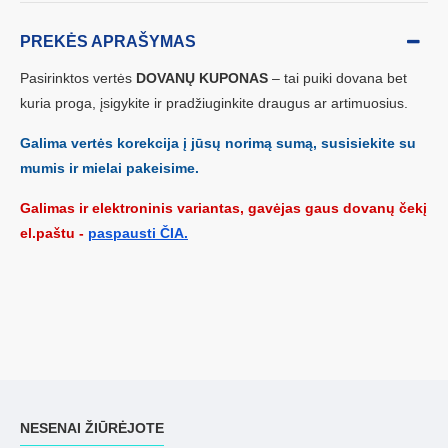
PREKĖS APRAŠYMAS
Pasirinktos vertės
DOVANŲ KUPONAS
– tai puiki dovana bet
kuria proga,
įsigykite ir pradžiuginkite draugus ar artimuosius.
Galima vertės korekcija į jūsų norimą sumą, susisiekite su
mumis ir mielai pakeisime.
Galimas ir elektroninis variantas, gavėjas gaus dovanų čekį
el.paštu -
paspausti ČIA.
NESENAI ŽIŪRĖJOTE