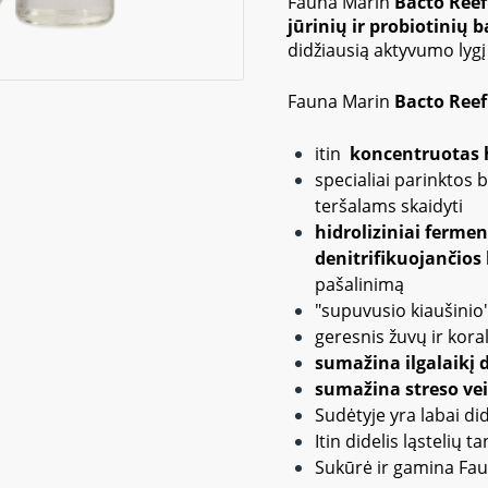
Fauna Marin
Bacto Reef
jūrinių ir probiotinių 
didžiausią aktyvumo lygį
Fauna Marin
Bacto Reef
itin
koncentruotas h
specialiai parinktos
teršalams skaidyti
hidroliziniai fermen
denitrifikuojančios
pašalinimą
"supuvusio kiaušini
geresnis žuvų ir kora
sumažina ilgalaikį 
sumažina streso ve
Sudėtyje yra labai did
Itin didelis ląstelių 
Sukūrė ir gamina Fau