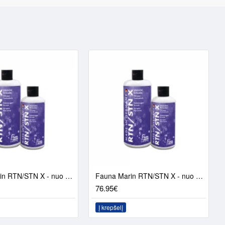
Fauna Marin RTN/STN X - nuo audinių nekrozės (500ml)
Fauna Marin RTN/STN X - nuo audinių nekrozės (1000ml)
76.95€
Į krepšelį