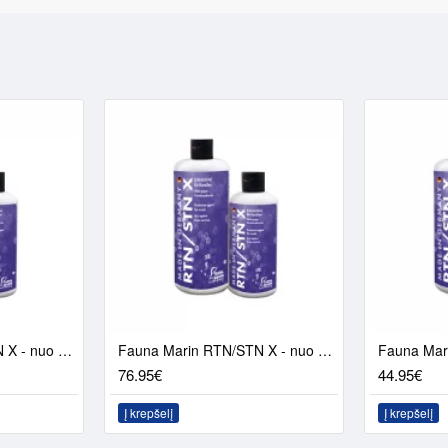
Fauna Marin RTN/STN X - nuo audinių nekrozės (500ml)
Fauna Marin RTN/STN X - nuo audinių nekrozės (1000ml)
76.95€
44.95€
Į krepšelį
Į krepšelį