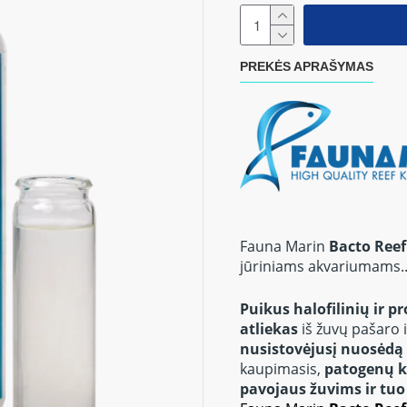
PREKĖS APRAŠYMAS
Fauna Marin
Bacto Reef
jūriniams akvariumams..
Puikus halofilinių ir p
atliekas
iš žuvų pašaro 
nusistovėjusį nuosėdą
kaupimasis,
patogenų k
pavojaus žuvims ir tuo