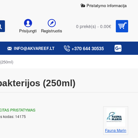
Pristatymo informacija
0 prekė(s) - 0.00€
Prisijungti
Registruotis
+370 644 30535
INFO@AKVAREEF.LT
 (250ml)
bakterijos (250ml)
EITAS PRISTATYMAS
s kodas:
14175
Fauna Marin