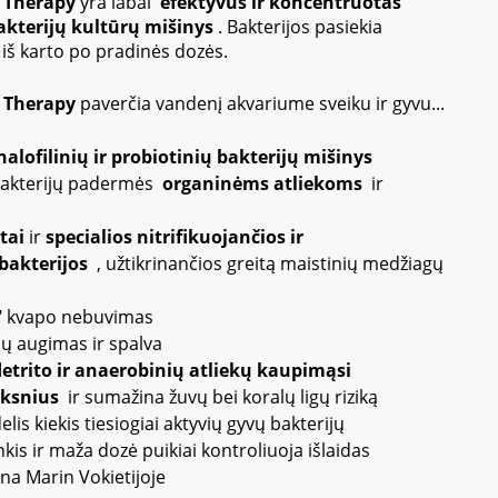
 Therapy
yra labai
efektyvus ir koncentruotas
bakterijų kultūrų mišinys
.
Bakterijos pasiekia
 iš karto po pradinės dozės.
 Therapy
paverčia vandenį akvariume sveiku ir gyvu...
alofilinių ir probiotinių bakterijų mišinys
 bakterijų padermės
organinėms atliekoms
ir
tai
ir
specialios nitrifikuojančios ir
 bakterijos
, užtikrinančios greitą maistinių medžiagų
o" kvapo nebuvimas
lų augimas ir spalva
detrito ir anaerobinių atliekų kaupimąsi
iksnius
ir sumažina žuvų bei koralų ligų riziką
elis kiekis tiesiogiai aktyvių gyvų bakterijų
tankis ir maža dozė puikiai kontroliuoja išlaidas
na Marin Vokietijoje