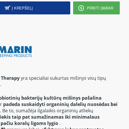
Į KREPŠELĮ
PIRKTI DABAR
 Therapy
yra specialiai sukurtas mišinys visų tipų
.
robiotinių bakterijų kultūrų mišinys pašalina
ir
padeda suskaidyti organinių dalelių nuosėdas bei
.
Be to, sumažėja ilgalaikis organinių atliekų
iekis taip pat sumažinamas iki minimalaus
 pačiu koralų ligoms lygio
.