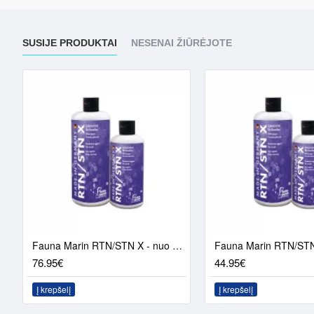
SUSIJE PRODUKTAI
NESENAI ŽIŪRĖJOTE
Fauna Marin RTN/STN X - nuo audinių nekrozės (1000ml)
76.95€
44.95€
Į krepšelį
Į krepšelį