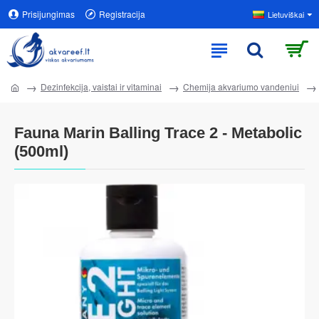
Prisijungimas
Registracija
Lietuviškai
Dezinfekcija, vaistai ir vitaminai
Chemija akvariumo vandeniui
Fauna Marin Balling Trace 2 - Metabolic
(500ml)