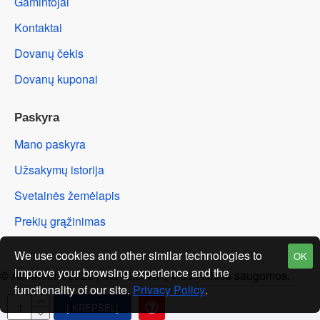
Gamintojai
Kontaktai
Dovanų čekis
Dovanų kuponai
Paskyra
Mano paskyra
Užsakymų istorija
Svetainės žemėlapis
Prekių grąžinimas
We use cookies and other similar technologies to
OK
improve your browsing experience and the
© Akvareef.lt 2026 | MB 'Stakva' | Visos teisės saugomos.
functionality of our site.
Privacy Policy
.
Į KREPŠELĮ