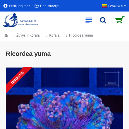
Prisijungimas
Registracija
Lietuviškai
Žuvys ir Koralai
Koralai
Ricordea yuma
Ricordea yuma
TEIRAUTIS