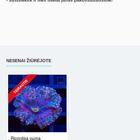
- susisiekite ir mes mielai jumis pakonsultuosime!
NESENAI ŽIŪRĖJOTE
TEIRAUTIS
Ricordea yuma