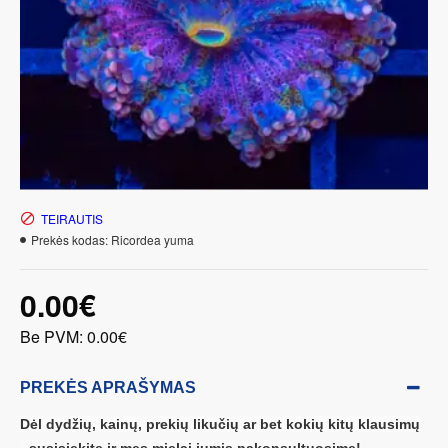
TEIRAUTIS
Prekės kodas:
Ricordea yuma
0.00€
Be PVM: 0.00€
PREKĖS APRAŠYMAS
Dėl dydžių, kainų, prekių likučių ar bet kokių kitų klausimų