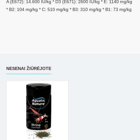
A (E672): 14.600 IU/kg * D3 (E671): 2600 IU/kg * E: 1140 mg/kg
* B2: 104 mg/kg * C: 510 mg/kg * B3: 310 mg/kg * B1: 73 mg/kg
NESENAI ŽIŪRĖJOTE