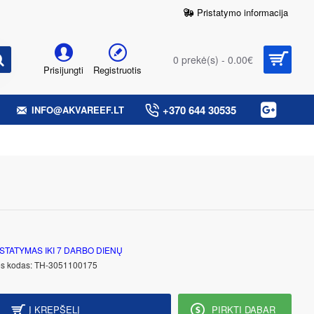
Pristatymo informacija
0 prekė(s) - 0.00€
Prisijungti
Registruotis
+370 644 30535
INFO@AKVAREEF.LT
STATYMAS IKI 7 DARBO DIENŲ
s kodas:
TH-3051100175
Į KREPŠELĮ
PIRKTI DABAR