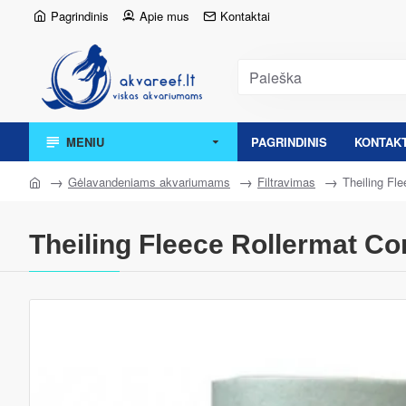
Pagrindinis
Apie mus
Kontaktai
MENIU
PAGRINDINIS
KONTAKT
Gėlavandeniams akvariumams
Filtravimas
Theiling Fl
Theiling Fleece Rollermat Co