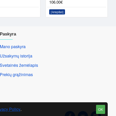
106.00€
Į krepšelį
Paskyra
Mano paskyra
Užsakymų istorija
Svetainės žemėlapis
Prekių grąžinimas
vacy Policy
.
OK