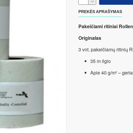
PREKĖS APRAŠYMAS
Pakeičiami ritiniai Roller
Originalas
3 vnt. pakeičiamų ritinių Ro
35 m ilgio
Apie 40 g/m² – geria