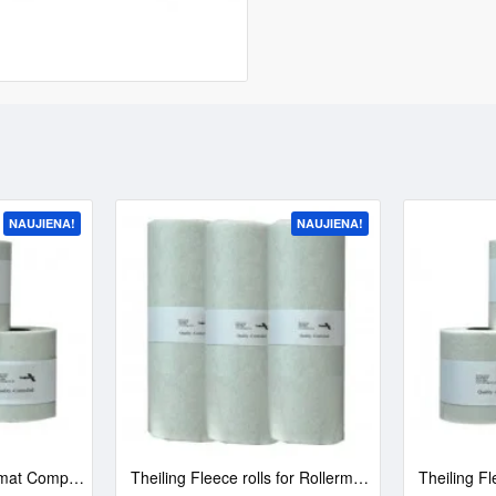
NAUJIENA!
NAUJIENA!
Theiling Fleece Rollermat Compact (20m) I 3 vnt.
Theiling Fleece rolls for Rollermat (45m) XC AQUA | 3 vnt.