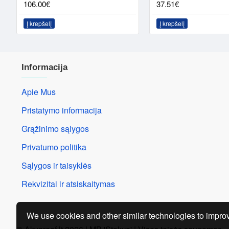
106.00€
37.51€
Į krepšelį
Į krepšelį
Informacija
Apie Mus
Pristatymo informacija
Grąžinimo sąlygos
Privatumo politika
Sąlygos ir taisyklės
Rekvizitai ir atsiskaitymas
We use cookies and other similar technologies to improv