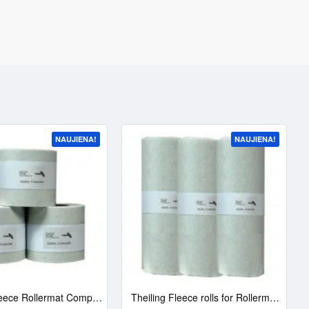
NAUJIENA!
NAUJIENA!
Theiling Fleece Rollermat Compact (20m) I 3 vnt.
Theiling Fleece rolls for Rollermat (45m) XC AQUA | 3 vnt.