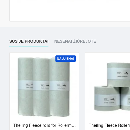
SUSIJE PRODUKTAI
NESENAI ŽIŪRĖJOTE
NAUJIENA!
(20m) I 3 vnt.
Theiling Fleece rolls for Rollermat (45m) XC AQUA | 3 vnt.