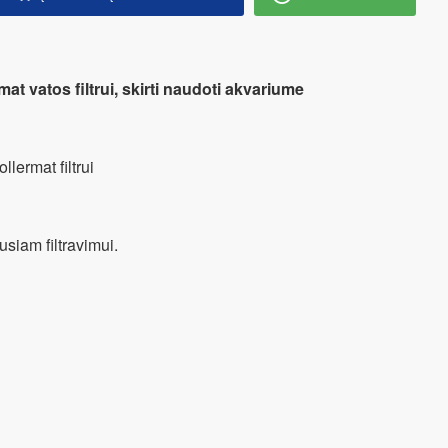
mat vatos filtrui, skirti naudoti akvariume
llermat filtrui
usiam filtravimui.