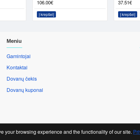
106.00€
37.51€
Į krepšelį
Į krepšelį
Meniu
Gamintojai
Kontaktai
Dovanų čekis
Dovanų kuponai
e your browsing experience and the functionality of our site.
Pri