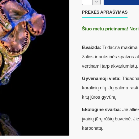
PREKĖS APRAŠYMAS
Šiuo metu prieinama! Nori
Išvaizda:
Tridacna maxima p
žalios ir auksinės spalvos at
vertinami tarp akvariumistų.
Gyvenamoji vieta
:
Tridacna
koralinių rifų. Jų galima rast
kitų jūros gyvūnų.
Ekologinė svarba:
Jie atlie
įvairių jūrų rūšių buveinė. J
karbonatą.