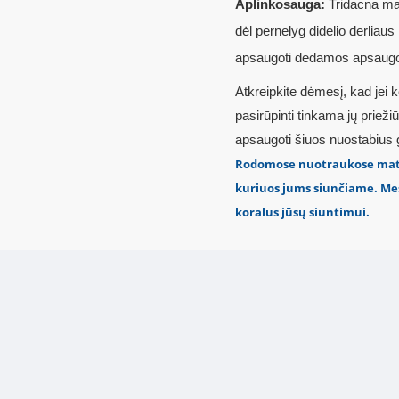
Aplinkosauga
:
Tridacna max
dėl pernelyg didelio derliau
apsaugoti dedamos apsaugo
Atkreipkite dėmesį, kad jei 
pasirūpinti tinkama jų priežiū
apsaugoti šiuos nuostabius g
Rodomose nuotraukose matomi
kuriuos jums siunčiame. Mes
koralus jūsų siuntimui.