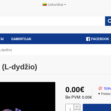
Lietuviškai
AI
GAMINTOJAI
FACEBOOK
-dydžio)
 (L-dydžio)
0.00€
TEIR
Prekės
Be PVM: 0.00€