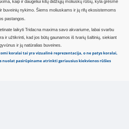
ima, kaip ir daugeliui kitų didžiųjų moliuskų rūšių, kyla grėsmė
s ir buveinių nykimo. Šiems moliuskams ir jų rifų ekosistemoms
s pastangos.
ketinate laikyti Tridacna maxima savo akvariume, labai svarbu
ra ir užtikrinti, kad jos būtų gaunamos iš tvarių šaltinių, siekiant
yvūnus ir jų natūralias buveines.
 koralai tai yra vizualinė reprezentacija, o ne patys koralai,
 nuolat pasirūpiname atrinkti geriausius kiekvienos rūšies