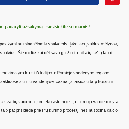
nt padaryti užsakymą - susisiekite su mumis!
asižymi stulbinančiomis spalvomis, įskaitant įvairius mėlynos,
spalvius. Šie moliuskai dėl savo grožio ir unikalių raštų labai
 maxima yra kilusi iš Indijos ir Ramiojo vandenyno regiono
i sekliuose šių rifų vandenyse, dažnai įsitaisiusių tarp koralų ir
ka svarbų vaidmenį jūrų ekosistemoje - jie filtruoja vandenį ir yra
ie taip pat prisideda prie rifų kūrimo procesų, nes nusodina kalcio