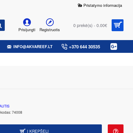
Pristatymo informacija
0 prekė(s) - 0.00€
Prisijungti
Registruotis
+370 644 30535
INFO@AKVAREEF.LT
AUTIS
 kodas:
74008
Į KREPŠELĮ