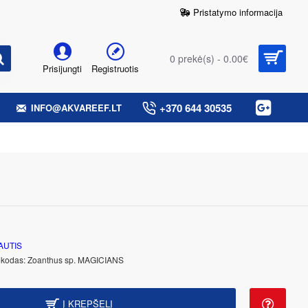
Pristatymo informacija
0 prekė(s) - 0.00€
Prisijungti
Registruotis
+370 644 30535
INFO@AKVAREEF.LT
AUTIS
 kodas:
Zoanthus sp. MAGICIANS
Į KREPŠELĮ