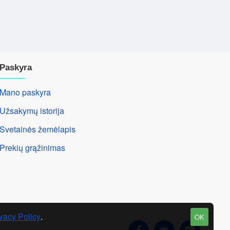
Paskyra
Mano paskyra
Užsakymų istorija
Svetainės žemėlapis
Prekių grąžinimas
vacy Policy
.
OK