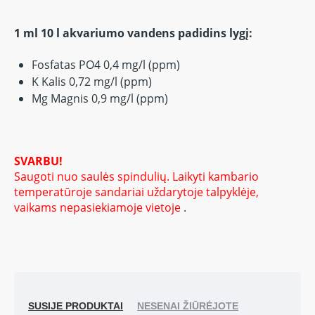
1 ml 10 l akvariumo vandens padidins lygį:
Fosfatas PO4 0,4 ​​mg/l (ppm)
K Kalis 0,72 mg/l (ppm)
Mg Magnis 0,9 mg/l (ppm)
SVARBU!
Saugoti nuo saulės spindulių.
Laikyti kambario
temperatūroje sandariai uždarytoje talpyklėje,
vaikams nepasiekiamoje vietoje
.
SUSIJE PRODUKTAI
NESENAI ŽIŪRĖJOTE