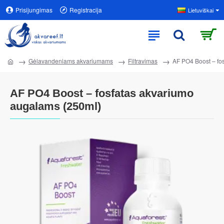
Prisijungimas
Registracija
Lietuviškai
Gėlavandeniams akvariumams
Filtravimas
AF PO4 Boost – fo
AF PO4 Boost – fosfatas akvariumo
augalams (250ml)