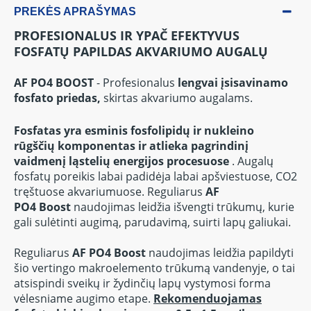
PREKĖS APRAŠYMAS
PROFESIONALUS IR YPAČ EFEKTYVUS
FOSFATŲ PAPILDAS AKVARIUMO AUGALŲ
AF PO4 BOOST
-
Profesionalus
lengvai įsisavinamo
fosfato priedas,
skirtas akvariumo augalams.
Fosfatas yra esminis fosfolipidų ir nukleino
rūgščių komponentas ir atlieka pagrindinį
vaidmenį ląstelių energijos procesuose
.
Augalų
fosfatų poreikis labai padidėja labai apšviestuose, CO2
tręštuose akvariumuose.
Reguliarus
AF
PO4
Boost
naudojimas leidžia išvengti trūkumų, kurie
gali sulėtinti augimą, parudavimą, suirti lapų galiukai.
Reguliarus
AF PO4 Boost
naudojimas leidžia papildyti
šio vertingo makroelemento trūkumą vandenyje, o tai
atsispindi sveikų ir žydinčių lapų vystymosi forma
vėlesniame augimo etape.
Rekomenduojamas