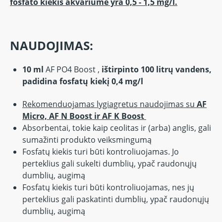
fosfato kiekis akvariume yra 0,5 - 1,5 mg/l.
NAUDOJIMAS:
10 ml
AF PO4 Boost ,
ištirpinto 100 litrų vandens,
padidina fosfatų kiekį 0,4 mg/l
Rekomenduojamas lygiagretus naudojimas su
AF
Micro, AF N Boost ir AF K Boost
Absorbentai, tokie kaip ceolitas ir (arba) anglis, gali
sumažinti produkto veiksmingumą
Fosfatų kiekis turi būti kontroliuojamas.
Jo
perteklius gali sukelti dumblių, ypač raudonųjų
dumblių, augimą
Fosfatų kiekis turi būti kontroliuojamas, nes jų
perteklius gali paskatinti dumblių, ypač raudonųjų
dumblių, augimą