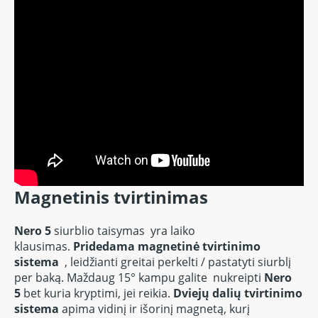
Magnetinis tvirtinimas
Nero 5
siurblio taisymas
yra laiko
klausimas.
Pridedama magnetinė tvirtinimo
sistema
, leidžianti greitai perkelti / pastatyti siurblį
per baką.
Maždaug 15° kampu galite nukreipti
Nero
5
bet kuria kryptimi, jei reikia.
Dviejų dalių tvirtinimo
sistema
apima vidinį ir išorinį magnetą, kurį