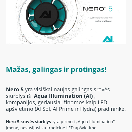
Mažas, galingas ir protingas!
Nero 5
yra visiškai naujas galingas srovės
siurblys iš
Aqua Illumination (AI)
,
kompanijos, geriausiai žinomos kaip LED
apšvietimo (AI Sol, AI Prime ir Hydra) pradininkė.
Nero 5 srovės siurblys
yra pirmoji „Aqua Illumination“
įmonė, nesusijusi su tradicine LED apšvietimo