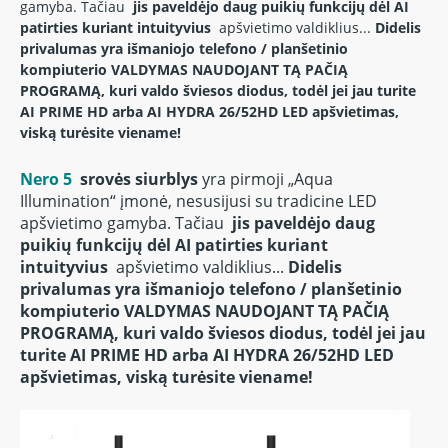
gamyba.
Tačiau
jis paveldėjo daug puikių funkcijų dėl AI
patirties kuriant intuityvius
apšvietimo valdiklius...
Didelis
privalumas yra išmaniojo telefono / planšetinio
kompiuterio VALDYMAS NAUDOJANT TĄ PAČIĄ
PROGRAMĄ, kuri valdo šviesos diodus, todėl jei jau turite
AI PRIME HD arba AI HYDRA 26/52HD LED apšvietimas,
viską turėsite viename!
Nero 5
srovės siurblys
yra pirmoji „Aqua
Illumination“ įmonė, nesusijusi su tradicine LED
apšvietimo gamyba.
Tačiau
jis paveldėjo daug
puikių funkcijų dėl AI patirties kuriant
intuityvius
apšvietimo valdiklius...
Didelis
privalumas yra išmaniojo telefono / planšetinio
kompiuterio VALDYMAS NAUDOJANT TĄ PAČIĄ
PROGRAMĄ, kuri valdo šviesos diodus, todėl
jei jau
turite AI PRIME HD arba AI HYDRA 26/52HD LED
apšvietimas,
viską turėsite viename!