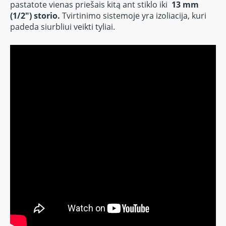
pastatote vienas priešais kitą ant stiklo iki
13 mm
(1/2") storio.
Tvirtinimo sistemoje yra izoliacija, kuri
padeda siurbliui veikti tyliai.