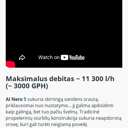
Maksimalus debitas ~ 11 300 l/h
(~ 3000 GPH)
AI Nero
5
sukuria skirtingą vandens srautą,
priklausomai nuo nustatymo... jį galima apibūdinti
kaip galingą, bet tuo pačiu švelnų.
Tradicinė
propelerinių siurblių konstrukcija sukuria neapdorotą
srovę, kuri gali turėti neigiamą poveikį