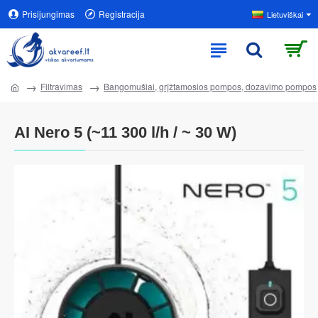
Prisijungimas
Registracija
Lietuviškai
Filtravimas
Bangomušiai, grįžtamosios pompos, dozavimo pompos
AI Nero 5 (~11 300 l/h / ~ 30 W)