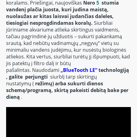
koralams.
Priešingai, naujoviškas
Nero
5
stumia
vandenį plačia juosta, kuri judina maistą,
nuolaužas ar kitas laisvai judančias daleles,
tiesiogiai nesprogdindamas koralų.
Siurbliai
jūriniame akvariume atlieka skirtingus vaidmenis,
tačiau pagrindinė jų užduotis – sukurti pakankamą
srautą, kad nebūtų vadinamųjų „negyvų“ vietų su
minimaliu vandens judėjimu, kur nusėstų biologinės
atliekos.
Kita vertus, siurbliai turėtų jį išpumpuoti, kad
jis patektų į filtro dalį ir būtų
pašalintas.
Naudodami
„BlueTooth LE“
technologiją
, galite
perjungti
siurblį tarp skirtingų
nustatymų
(
režimų) arba sukurti dienos
schemą/programą, skirtą pakeisti debitą bake per
dieną
.