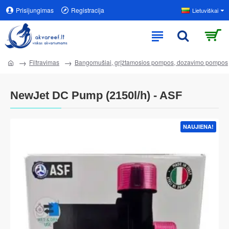
Prisijungimas
Registracija
Lietuviškai
Filtravimas
Bangomušiai, grįžtamosios pompos, dozavimo pompos
NewJet DC Pump (2150l/h) - ASF
NAUJIENA!