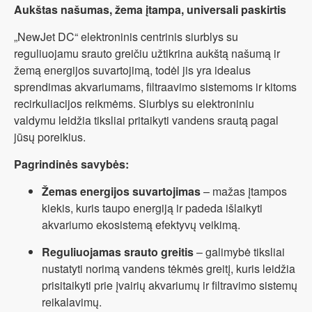
Aukštas našumas, žema įtampa, universali paskirtis
„NewJet DC“ elektroninis centrinis siurblys su
reguliuojamu srauto greičiu užtikrina aukštą našumą ir
žemą energijos suvartojimą, todėl jis yra idealus
sprendimas akvariumams, filtraavimo sistemoms ir kitoms
recirkuliacijos reikmėms. Siurblys su elektroniniu
valdymu leidžia tiksliai pritaikyti vandens srautą pagal
jūsų poreikius.
Pagrindinės savybės:
Žemas energijos suvartojimas
– mažas įtampos
kiekis, kuris taupo energiją ir padeda išlaikyti
akvariumo ekosistemą efektyvų veikimą.
Reguliuojamas srauto greitis
– galimybė tiksliai
nustatyti norimą vandens tėkmės greitį, kuris leidžia
prisitaikyti prie įvairių akvariumų ir filtravimo sistemų
reikalavimų.