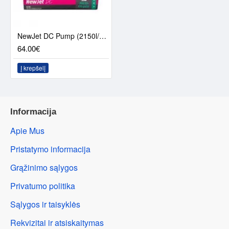
NewJet DC Pump (2150l/h) - ASF
64.00€
Į krepšelį
Informacija
Apie Mus
Pristatymo informacija
Grąžinimo sąlygos
Privatumo politika
Sąlygos ir taisyklės
Rekvizitai ir atsiskaitymas