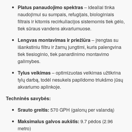
Platus panaudojimo spektras
– idealiai tinka
naudojimui su sumpais, refugijais, biologiniais
filtrais ir kitomis recirkuliacijos sistemomis tiek gėlo,
tiek sūraus vandens akvariumuose.
Lengvas montavimas ir priežiūra
– įrengtas su
išankstiniu filtru ir žarnų jungtimi, kuris palengvina
tiek tiesioginio, tiek panardinimo montavimo
galimybes.
Tylus veikimas
– optimizuotas veikimas užtikrina
tylų darbą, todėl nesukels papildomo triukšmo jūsų
akvariumo aplinkoje.
Techninės savybės:
Srauto greitis:
570 GPH (galonų per valandą)
Maksimalus galvos aukštis:
9.7 pėdos (2.96
metro)