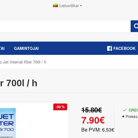
Lietuviškai
AI
GAMINTOJAI
FACEBOOK
Jet internal filter 700l / h
r 700l / h
-50 %
15.80€
GREI
7.90€
Prekės
Be PVM: 6.53€