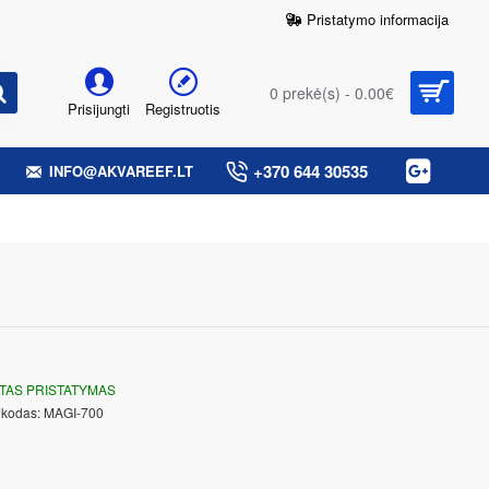
Pristatymo informacija
0 prekė(s) - 0.00€
Prisijungti
Registruotis
+370 644 30535
INFO@AKVAREEF.LT
TAS PRISTATYMAS
 kodas:
MAGI-700