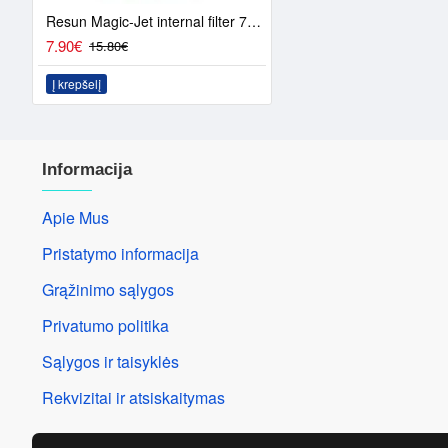
Resun Magic-Jet internal filter 700l / h
7.90€
15.80€
Į krepšelį
Informacija
Apie Mus
Pristatymo informacija
Grąžinimo sąlygos
Privatumo politika
Sąlygos ir taisyklės
Rekvizitai ir atsiskaitymas