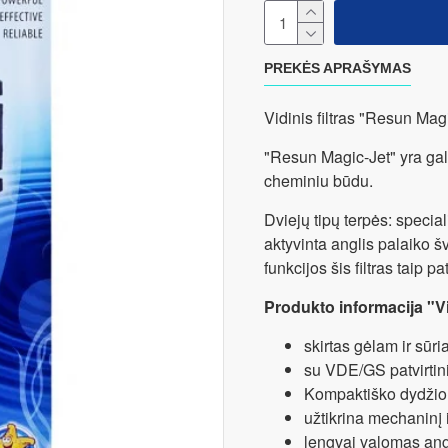
PREKĖS APRAŠYMAS
Vidinis filtras "Resun Ma
"Resun Magic-Jet" yra gali
cheminiu būdu.
Dviejų tipų terpės: special
aktyvinta anglis palaiko 
funkcijos šis filtras taip pa
Produkto informacija "Vid
skirtas gėlam ir sūr
su VDE/GS patvirti
Kompaktiško dydžio, 
užtikrina mechaninį i
lengvai valomas angl