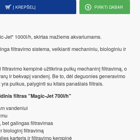
Į KREPŠELĮ
PIRKTI DABAR
gic-Jet" 1000l/h, skirtas mažiems akvariumams.
nga filtravimo sistema, veikianti mechaniniu, biologiniu ir
i filtravimo kempinė užtikrina puikų mechaninį filtravimą, o
švarų ir bekvapį vandenį. Be to, dėl deguonies generavimo
t yra puikus, palyginti su kitais panašiais filtrais.
inis filtras "Magic-Jet 700l/h"
iam vandeniui
nimu
bet galingas filtravimas
r biologinį filtravimą
ies karteris ir filtravimo kempinė